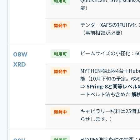
Quick scanとStep
利用可
能）
テンダーXAFSの非UHV
開発中
（事前相談が必要）
ビームサイズの小径化：60 μ
08W
利用可
XRD
MYTHEN検出器4台＋Hub
開発中
能（10月下旬の予定。改
⇒
SPring-8と同等レ
ートベルト法も含めた
解
キャピラリー試料は25個
開発中
らせします。）
HAXPES測定条件の拡張：(
利用可