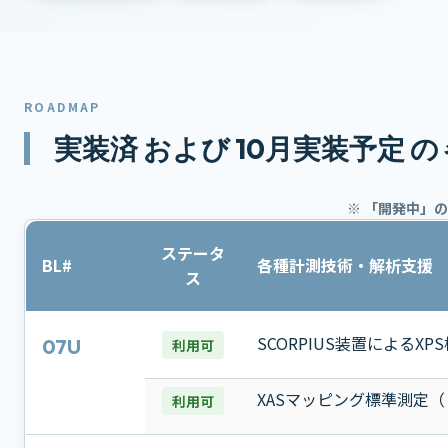
ROADMAP
実装済 および 10月実装予定 
※ 「開発中」
ステータ
BL#
各種計測技術・解析支援
ス
SCORPIUS装置による
07U
利用可
XASマッピング標準測定（ビーム
利用可