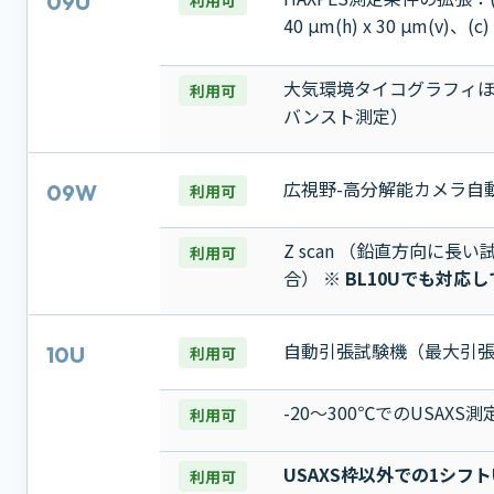
09U
40 μm(h) x 30 μm(v)、(c)
大気環境タイコグラフィほ
利用可
バンスト測定）
広視野-高分解能カメラ自
09W
利用可
Z scan （鉛直方向に
利用可
合）
※ BL10Uでも対応
自動引張試験機（最大引張応
10U
利用可
-20～300℃でのUSAXS
利用可
USAXS枠以外での1シフ
利用可